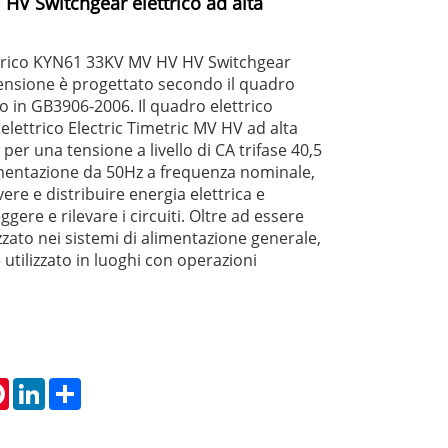
V Switchgear elettrico ad alta
otrico KYN61 33KV MV HV HV Switchgear
 tensione è progettato secondo il quadro
o in GB3906-2006. Il quadro elettrico
o elettrico Electric Timetric MV HV ad alta
per una tensione a livello di CA trifase 40,5
imentazione da 50Hz a frequenza nominale,
vere e distribuire energia elettrica e
ggere e rilevare i circuiti. Oltre ad essere
zato nei sistemi di alimentazione generale,
utilizzato in luoghi con operazioni
tsApp
Pinterest
LinkedIn
Share