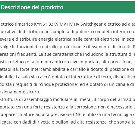
Descrizione del prodotto
elettrico timetrico KYN61 33KV MV HV HV Switchgear elettrico ad alt
spositivo di distribuzione completa di potenza completa interno da 3
cevere e distribuire energia elettrica nelle centrali elettriche, in so
svolge le funzioni di controllo, protezione e rilevamento di circuiti.
erazioni frequenti. Le sue caratteristiche includono la struttura di
astra di zinco di alluminio anticorrosivo importato, alta precisione
attabilità, forte intercambiabilità e carrello è dotato di posizione di
fidabile; La sala via cavo è dotata di interruttore di terra, dispositi
ddisfa i requisiti di "cinque protezione" ed è dotato di un canale d
nzionamento sicuro.
 Struttura di assemblaggio modulare all-metal, il corpo dell'armadio 
portato con una forte resistenza alla corrosione, non è necessario 
 apparecchiature ad alta precisione CNC e utilizza una tecnologia 
llegata con dadi di rivetta e bulloni ad alta resistenza, che sono al