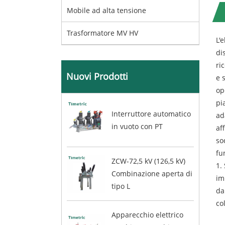
Mobile ad alta tensione
Trasformatore MV HV
L'
di
ri
Nuovi Prodotti
e 
op
pi
Interruttore automatico
ad
in vuoto con PT
af
so
fu
ZCW-72,5 kV (126,5 kV)
1.
Combinazione aperta di
im
tipo L
da
co
Apparecchio elettrico