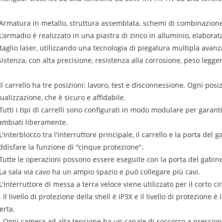
 Armatura in metallo, struttura assemblata, schemi di combinazione
 L'armadio è realizzato in una piastra di zinco in alluminio, elabo
 taglio laser, utilizzando una tecnologia di piegatura multipla avanza
sistenza, con alta precisione, resistenza alla corrosione, peso leggero
 Il carrello ha tre posizioni: lavoro, test e disconnessione. Ogni po
sualizzazione, che è sicuro e affidabile.
 Tutti i tipi di carrelli sono configurati in modo modulare per garant
ambiati liberamente.
 L'interblocco tra l'interruttore principale, il carrello e la porta de
ddisfare la funzione di "cinque protezione".
 Tutte le operazioni possono essere eseguite con la porta del gabine
 La sala via cavo ha un ampio spazio e può collegare più cavi.
 L'interruttore di messa a terra veloce viene utilizzato per il corto c
. Il livello di protezione della shell è IP3X e il livello di protezione
erta.
. Ogni camera ad alta tensione ha un canale di soccorso a pression