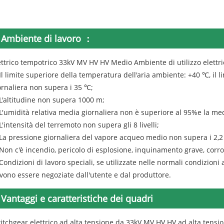
Ambiente di lavoro ：
ettrico tempotrico 33kV MV HV HV Medio Ambiente di utilizzo elettr
 Il limite superiore della temperatura dell'aria ambiente: +40 ℃, il 
ornaliera non supera i 35 ℃;
 L'altitudine non supera 1000 m;
 L'umidità relativa media giornaliera non è superiore al 95%e la m
 L'intensità del terremoto non supera gli 8 livelli;
 La pressione giornaliera del vapore acqueo medio non supera i 2,2
 Non c'è incendio, pericolo di esplosione, inquinamento grave, corr
 Condizioni di lavoro speciali, se utilizzate nelle normali condizion
vono essere negoziate dall'utente e dal produttore.
Vantaggi e caratteristiche dei quadri
itchgear elettrico ad alta tensione da 33kV MV HV HV ad alta tensio