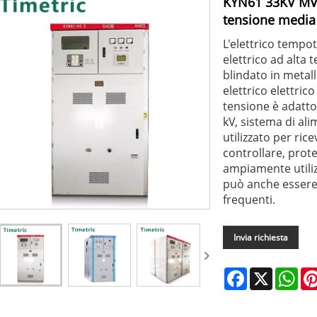
KYN61 33KV MV H
tensione media
L'elettrico temp
elettrico ad alta
blindato in metall
elettrico elettric
tensione è adatto 
kV, sistema di al
utilizzato per rice
controllare, prote
ampiamente utiliz
può anche essere 
frequenti.
Invia richiesta
Facebook
X
Wha