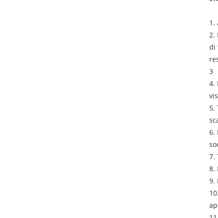
1.
2.
di
re
3
4.
vi
5.
sc
6.
so
7.
8.
9.
10
ap
11