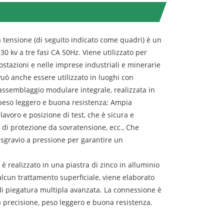
a tensione (di seguito indicato come quadri) è un
0 kv a tre fasi CA 50Hz. Viene utilizzato per
ttostazioni e nelle imprese industriali e minerarie
 Può anche essere utilizzato in luoghi con
 assemblaggio modulare integrale, realizzata in
, peso leggero e buona resistenza; Ampia
 lavoro e posizione di test, che è sicura e
vo di protezione da sovratensione, ecc., Che
i sgravio a pressione per garantire un
è realizzato in una piastra di zinco in alluminio
alcun trattamento superficiale, viene elaborato
di piegatura multipla avanzata. La connessione è
ta precisione, peso leggero e buona resistenza.