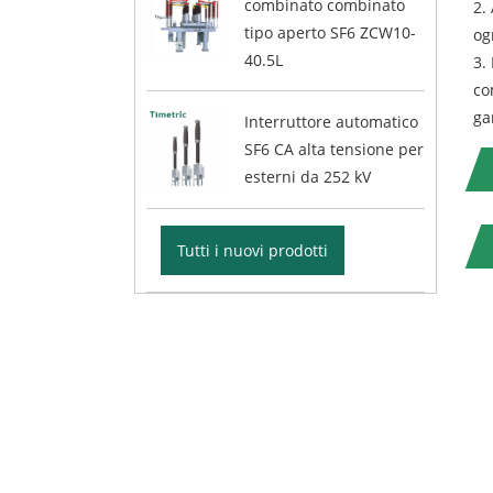
combinato combinato
2.
tipo aperto SF6 ZCW10-
og
40.5L
3.
co
ga
Interruttore automatico
SF6 CA alta tensione per
esterni da 252 kV
Tutti i nuovi prodotti