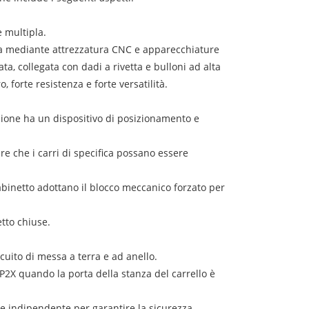
 multipla.
rata mediante attrezzatura CNC e apparecchiature
ta, collegata con dadi a rivetta e bulloni ad alta
, forte resistenza e forte versatilità.
sizione ha un dispositivo di posizionamento e
ire che i carri di specifica possano essere
l gabinetto adottano il blocco meccanico forzato per
tto chiuse.
ircuito di messa a terra e ad anello.
 è IP2X quando la porta della stanza del carrello è
e indipendente per garantire la sicurezza