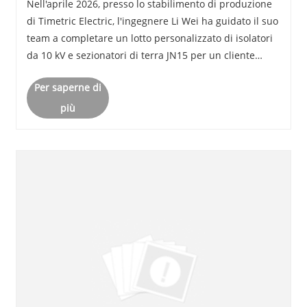
Nell'aprile 2026, presso lo stabilimento di produzione
di Timetric Electric, l'ingegnere Li Wei ha guidato il suo
team a completare un lotto personalizzato di isolatori
da 10 kV e sezionatori di terra JN15 per un cliente
indonesiano. Il progetto è stato avviato a causa
Per saperne di
dell’urgente necessità del cli......
più