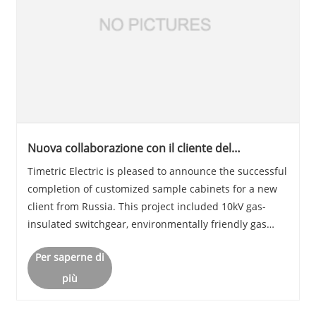
Nuova collaborazione con il cliente del
Kazakistan completata con successo
Timetric Electric is pleased to announce the successful
completion of customized sample cabinets for a new
client from Russia. This project included 10kV gas-
insulated switchgear, environmentally friendly gas
cabinets, and solid insulated switchgear, all tailored to
Per saperne di
meet the customer’s specific requ......
più