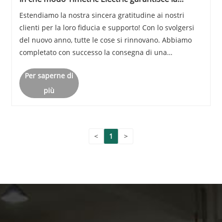
consegna rapida dei quadri alla Turchia nel
Estendiamo la nostra sincera gratitudine ai nostri
nuovo anno?
clienti per la loro fiducia e supporto! Con lo svolgersi
del nuovo anno, tutte le cose si rinnovano. Abbiamo
completato con successo la consegna di una
spedizione diretta in Turchia, comprendente una
Per saperne di
gamma di prodotti tra cui interruttori-seziona......
più
<
1
>