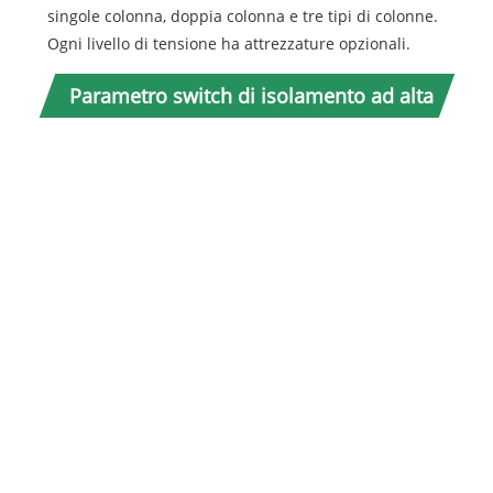
singole colonna, doppia colonna e tre tipi di colonne.
Ogni livello di tensione ha attrezzature opzionali.
Mod
Parametro switch di isolamento ad alta
tensione tempotrico (Specifica)
Cert
pr
Te
co
Fr
no
Co
no