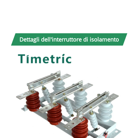
gar
l'aff
d
cond
del 
Dettagli dell'interruttore di isolamento
ad alta tensione tempotrico