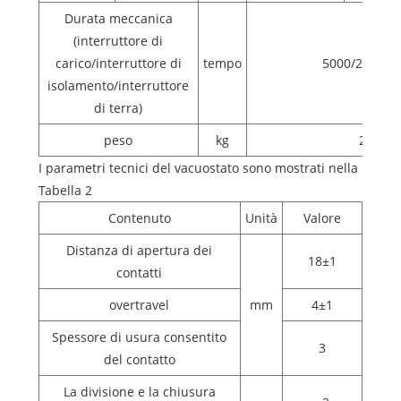
Durata meccanica
(interruttore di
carico/interruttore di
tempo
5000/2000/2
isolamento/interruttore
di terra)
peso
kg
245
I parametri tecnici del vacuostato sono mostrati nella
Tabella 2
Contenuto
Unità
Valore
Distanza di apertura dei
18±1
contatti
overtravel
mm
4±1
Spessore di usura consentito
3
del contatto
La divisione e la chiusura