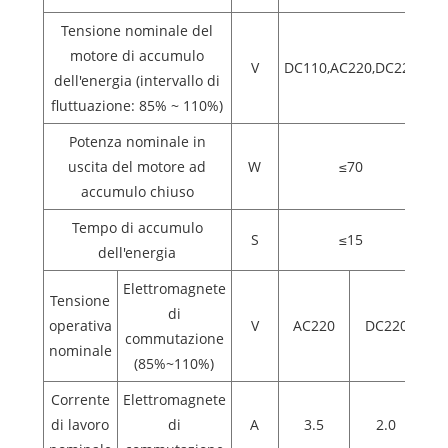
Tensione nominale del
motore di accumulo
V
DC110,AC220,DC220
dell'energia (intervallo di
fluttuazione: 85% ~ 110%)
Potenza nominale in
uscita del motore ad
W
≤70
accumulo chiuso
Tempo di accumulo
S
≤15
dell'energia
Elettromagnete
Tensione
di
operativa
V
AC220
DC220
commutazione
nominale
(85%~110%)
Corrente
Elettromagnete
di lavoro
di
A
3.5
2.0