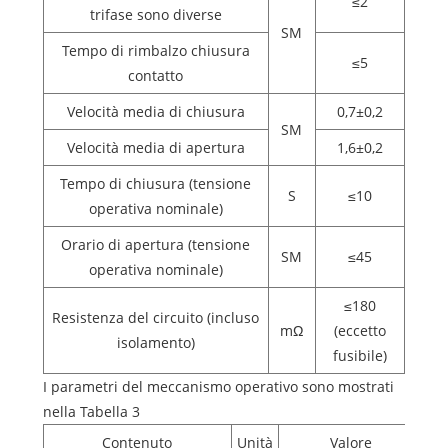
≤2
trifase sono diverse
SM
Tempo di rimbalzo chiusura
≤5
contatto
Velocità media di chiusura
0,7±0,2
SM
Velocità media di apertura
1,6±0,2
Tempo di chiusura (tensione
S
≤10
operativa nominale)
Orario di apertura (tensione
SM
≤45
operativa nominale)
≤180
Resistenza del circuito (incluso
mΩ
(eccetto
isolamento)
fusibile)
I parametri del meccanismo operativo sono mostrati
nella Tabella 3
Contenuto
Unità
Valore