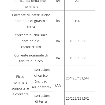
di ricarica della linea
kA
2.1
nominale
Corrente di interruzione
nominale di guasto a
kA
100
terra
Corrente di chiusura
nominale di
kA
50、63、80
cortocircuito
Corrente nominale di
kA
50、63、80
tenuta di picco
Interruttore
di carico
Picco
20/425/431,5/4
(incluso
nominale
kA/s
sezionatore)
sopportare
la corrente
Interruttore
20/225/231,5/2
di terra