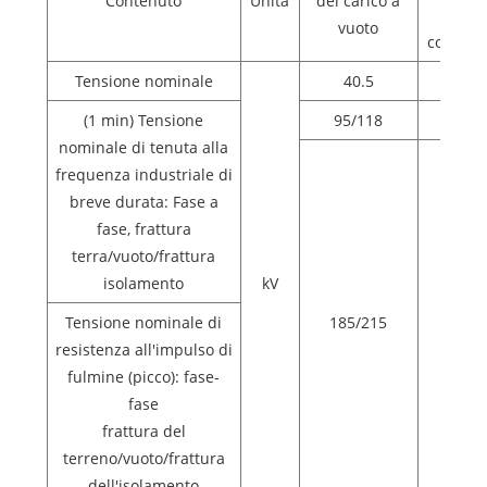
Contenuto
Unità
del carico a
Ap
vuoto
combinat
Tensione nominale
40.5
(1 min) Tensione
95/118
nominale di tenuta alla
frequenza industriale di
breve durata: Fase a
fase, frattura
terra/vuoto/frattura
isolamento
kV
Tensione nominale di
185/215
resistenza all'impulso di
fulmine (picco): fase-
fase
frattura del
terreno/vuoto/frattura
dell'isolamento