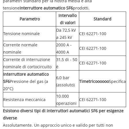
parametri standard per la nostra media e alta
tensione
Interruttore automatico SF6
prodotti.
Intervallo
Parametro
Standard
di valori
Da 72,5 kV
Tensione nominale
CEI 62271-100
a 245 kV
Corrente normale
2000 A -
CEI 62271-100
nominale
4000 A
Corrente di interruzione
31,5 di - 50
CEI 62271-100
nominale di cortocircuito
è
Interruttore automatico
6,0 bar
SF6
Pressione del gas (a
Timetricoooooo
Specifica
(assoluto)
20°C)
10.000
Resistenza meccanica
CEI 62271-100
operazioni
Esistono diversi tipi di interruttori automatici SF6 per esigenze
diverse
Assolutamente. Un approccio unico e valido per tutti non