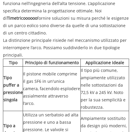
funziona nell’ingegneria dell’alta tensione. L'applicazione
specifica determina la progettazione ottimale. Noi
di
Timetricoooooo
fornire soluzioni su misura perché le esigenze
di un parco eolico sono diverse da quelle di una sottostazione
di un centro cittadino.
La distinzione principale risiede nel meccanismo utilizzato per
interrompere l'arco. Possiamo suddividerlo in due tipologie
principali.
Tipo
Principio di funzionamento
Applicazione ideale
Il tipo più comune,
Il pistone mobile comprime
Tipo
ampiamente utilizzato
il gas SF6 in un'unica
puffer a
nelle sottostazioni da
camera, facendolo esplodere
pressione
72,5 kV a 245 kV. Noto
assialmente attraverso
singola
per la sua semplicità e
l'arco.
robustezza.
Utilizza un serbatoio ad alta
Ampiamente sostituito
pressione e uno a bassa
Tipo a
da design più moderni,
pressione. Le valvole si