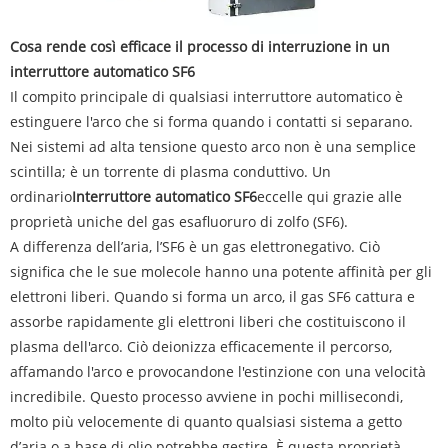
Cosa rende così efficace il processo di interruzione in un
interruttore automatico SF6
Il compito principale di qualsiasi interruttore automatico è
estinguere l'arco che si forma quando i contatti si separano.
Nei sistemi ad alta tensione questo arco non è una semplice
scintilla; è un torrente di plasma conduttivo. Un
ordinario
Interruttore automatico SF6
eccelle qui grazie alle
proprietà uniche del gas esafluoruro di zolfo (SF6).
A differenza dell’aria, l’SF6 è un gas elettronegativo. Ciò
significa che le sue molecole hanno una potente affinità per gli
elettroni liberi. Quando si forma un arco, il gas SF6 cattura e
assorbe rapidamente gli elettroni liberi che costituiscono il
plasma dell'arco. Ciò deionizza efficacemente il percorso,
affamando l'arco e provocandone l'estinzione con una velocità
incredibile. Questo processo avviene in pochi millisecondi,
molto più velocemente di quanto qualsiasi sistema a getto
d’aria o a base di olio potrebbe gestire. È questa proprietà