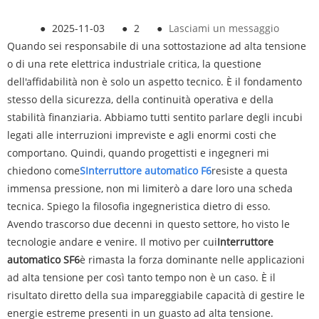
●
2025-11-03
●
2
●
Lasciami un messaggio
Quando sei responsabile di una sottostazione ad alta tensione
o di una rete elettrica industriale critica, la questione
dell'affidabilità non è solo un aspetto tecnico. È il fondamento
stesso della sicurezza, della continuità operativa e della
stabilità finanziaria. Abbiamo tutti sentito parlare degli incubi
legati alle interruzioni impreviste e agli enormi costi che
comportano. Quindi, quando progettisti e ingegneri mi
chiedono come
S
Interruttore automatico F6
resiste a questa
immensa pressione, non mi limiterò a dare loro una scheda
tecnica. Spiego la filosofia ingegneristica dietro di esso.
Avendo trascorso due decenni in questo settore, ho visto le
tecnologie andare e venire. Il motivo per cui
Interruttore
automatico SF6
è rimasta la forza dominante nelle applicazioni
ad alta tensione per così tanto tempo non è un caso. È il
risultato diretto della sua impareggiabile capacità di gestire le
energie estreme presenti in un guasto ad alta tensione.