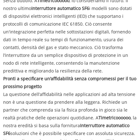
Senza dubbio. A
Timetricoooooo
, lo consideriamo il futuro. Il
nostro ultimo
Interruttore automatico SF6
i modelli sono dotati
di dispositivi elettronici intelligenti (IED) che supportano i
protocolli di comunicazione IEC 61850. Ciò consente
un'integrazione perfetta nelle sottostazioni digitali, fornendo
dati in tempo reale su tempi di funzionamento, usura dei
contatti, densità del gas e stato meccanico. Ciò trasforma
l’interruttore da un semplice dispositivo di protezione in un
nodo di rete intelligente, consentendo la manutenzione
predittiva e migliorando la resilienza della rete.
Pronti a specificare un'affidabilità senza compromessi per il tuo
prossimo progetto
La questione dell’affidabilità nelle applicazioni ad alta tensione
non è una questione da prendere alla leggera. Richiede un
partner che comprenda sia la fisica profonda in gioco sia le
realtà pratiche delle operazioni quotidiane. A
Timetricoooooo
, la
nostra eredità si basa sulla fornitura
Interruttore automatico
SF6
soluzioni che è possibile specificare con assoluta sicurezza.