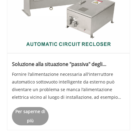
Soluzione alla situazione "passiva" degli
interruttori automatici in vuoto intelligenti da
Fornire l'alimentazione necessaria all'interruttore
esterno
automatico sottovuoto intelligente da esterno può
diventare un problema se manca l'alimentazione
elettrica vicino al luogo di installazione, ad esempio
un'alimentazione da 220 V o 110 V. Per affrontare
Per saperne di
questa sfida, possiamo prendere in considerazi......
più