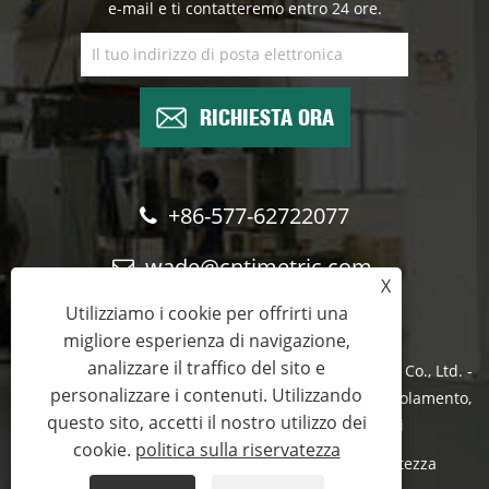
e-mail e ti contatteremo entro 24 ore.
RICHIESTA ORA
+86-577-62722077
wade@cntimetric.com
X
Utilizziamo i cookie per offrirti una
migliore esperienza di navigazione,
analizzare il traffico del sito e
Copyright © 2022 Wenzhou Shuyi Import and Export Co., Ltd. -
personalizzare i contenuti. Utilizzando
Interruttore automatico sottovuoto, interruttore di isolamento,
questo sito, accetti il ​​nostro utilizzo dei
interruttore di carico - Tutti i diritti riservati
cookie.
politica sulla riservatezza
Links
Sitemap
RSS
XML
politica sulla riservatezza