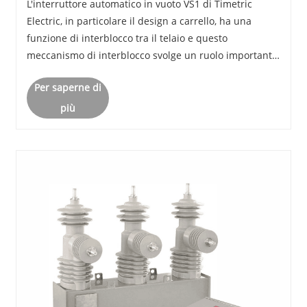
L'interruttore automatico in vuoto VS1 di Timetric
Electric, in particolare il design a carrello, ha una
funzione di interblocco tra il telaio e questo
meccanismo di interblocco svolge un ruolo importante
nel sistema di alimentazione. Discutiamo in dettaglio il
Per saperne di
suo principio di interblocco e le occa......
più