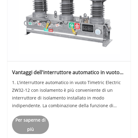
Vantaggi dell'interruttore automatico in vuoto
ZW32-12 con isolamento
1. L'interruttore automatico in vuoto Timetric Electric
ZW32-12 con isolamento è più conveniente di un
interruttore di isolamento installato in modo
indipendente. La combinazione della funzione di
sezionamento con l'interruttore semplifica il processo
Per saperne di
di installazione e le successive operazioni di m......
più