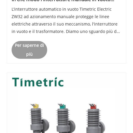
Timetric ZW32 protegge la linea?
L'interruttore automatico in vuoto Timetric Electric
ZW32 ad azionamento manuale protegge le linee
elettriche attraverso il suo meccanismo, l'interruttore
in vuoto e il trasformatore. Diamo uno sguardo più da
vicino ai loro principi di funzionamento e alle funzioni
Per saperne di
protettive:
più